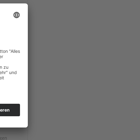
n
ne
agen