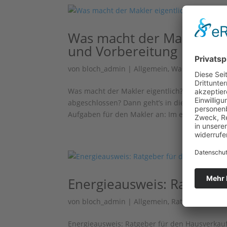
Was macht der Makler eige
und Vorbereitung
von
bloch_admin
|
Allgemein
,
Was macht der M
Was macht der Makler eigentlich? Verkauf – Te
abgeschlossen? Dann geht’s in die nächste Ru
Aufgaben für den Makler an: Im ersten Teil uns
Energieausweis: Ratgeber
von
bloch_admin
|
Allgemein
,
Ratgeber
Energieausweis: Ratgeber für den Hausverkauf