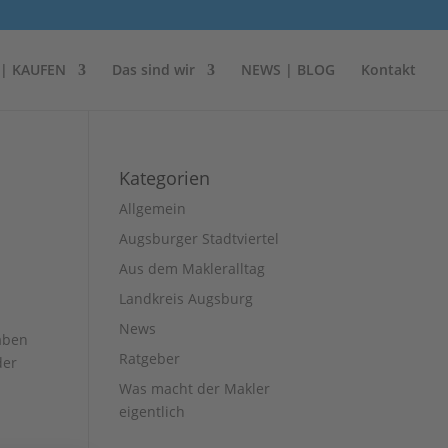
 | KAUFEN
Das sind wir
NEWS | BLOG
Kontakt
Kategorien
Allgemein
Augsburger Stadtviertel
Aus dem Makleralltag
Landkreis Augsburg
News
aben
Ratgeber
der
Was macht der Makler
eigentlich