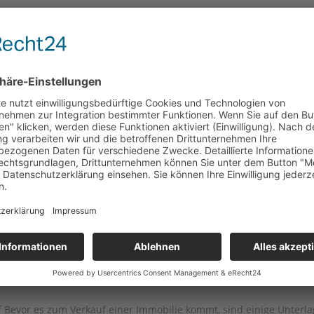
ntlich? Verkauf – Teil 1: Notartermi
akler eigentlich
il 1: Notartermin und Vorbereitung Verhandlung erfolgreich
nde beim Immobilien verkaufen – und auch hier fallen verschiede
eres...
 für den Hausverkauf
 Bevor es zum Verkauf einer Immobilie kommt, sind einige Unterl