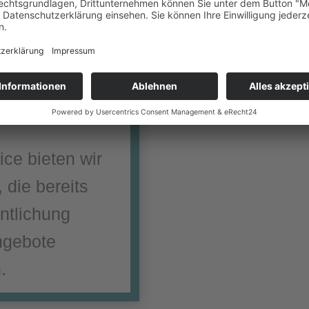
MARKTUNG
ce bieten wir
 die bereits
entlichung
ngebote
.