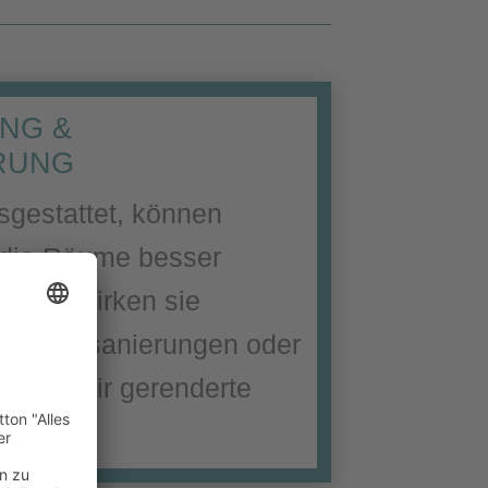
NG &
ERUNG
sgestattet, können
 die Räume besser
zudem wirken sie
Für Kernsanierungen oder
tellen wir gerenderte