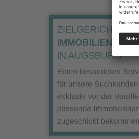
ZIELGERICHTETE
IMMOBILIENVER
IN AUGSBURG
Einen besonderen Servi
für unsere Suchkunden,
exklusiv vor der Veröff
passende Immobiliena
zugeschickt bekommen