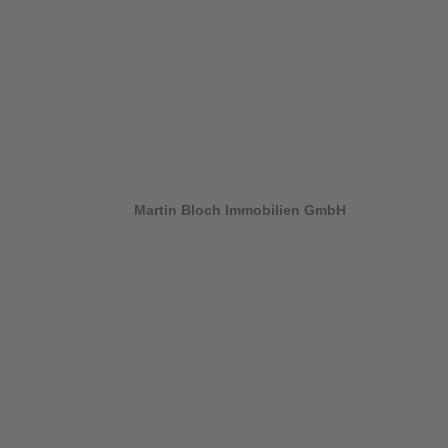
Martin Bloch Immobilien GmbH
Stettenstraße 4
86150 Augsburg