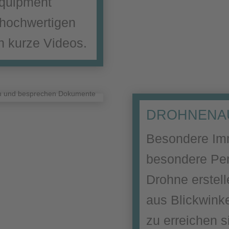
quipment
e hochwertigen
h kurze Videos.
DROHNENA
Besondere Imm
besondere Per
Drohne erstel
aus Blickwinke
zu erreichen s