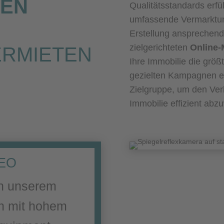
HEN
Qualitätsstandards erfü
umfassende Vermarktun
Erstellung ansprechen
zielgerichteten
Online-
RMIETEN
Ihre Immobilie die größ
gezielten Kampagnen er
Zielgruppe, um den Ver
Immobilie effizient abz
DEO
on unserem
n mit hohem