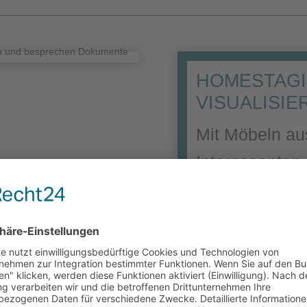
HOMESTAGI
VISUALISI
Mit Möbeln au
Interessenten
einschätzen, 
einladender. 
Neubauten ers
Ansichten.