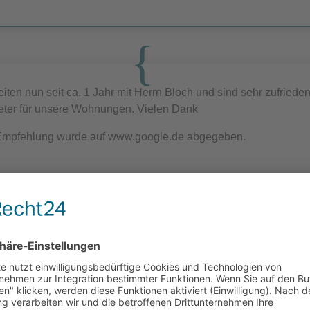
eiten nun seit ca. 1 Jahr mit Herrn Bloch und sind sehr zufriede
ieter für unsere Wohnungen. Vielen Dank
Empfehlung wurde auf www.google.de abgegeben.
avid K.
er/Verkäufer/Käufer Kunde in mehreren Immobilienangelegenheiten