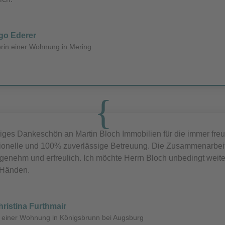
ngo Ederer
erin einer Wohnung in Mering
siges Dankeschön an Martin Bloch Immobilien für die immer fre
ionelle und 100% zuverlässige Betreuung. Die Zusammenarbeit 
genehm und erfreulich. Ich möchte Herrn Bloch unbedingt weite
 Händen.
hristina Furthmair
n einer Wohnung in Königsbrunn bei Augsburg