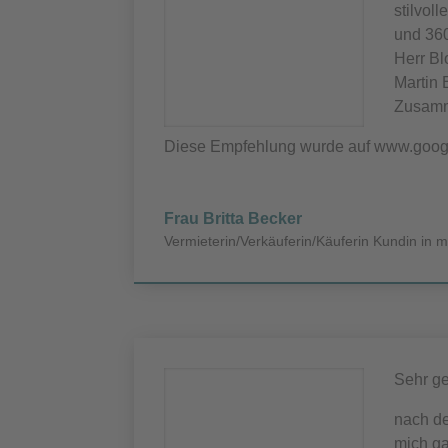
stilvol
und 360
Herr Bl
Martin 
Zusamme
Diese Empfehlung wurde auf www.goog
Frau Britta Becker
Vermieterin/Verkäuferin/Käuferin Kundin in
Sehr ge
nach de
mich ga