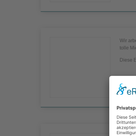
Wir arb
tolle M
Diese 
Herr D
Vermiet