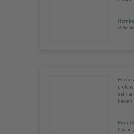
Herr I
Verkäuf
Ein rie
profess
sehr an
besten
Frau C
Käuferi