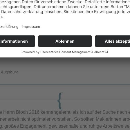
ehrte Frau Krauß,
chen Dank für Ihre erfolgreichen Bemühungen beim Verkauf me
n hat mir Ihre freundliche, zielstrebige und kompetente Art, mi
 voranzubringen. Ihren Einsatz weiß ich sehr zu schätzen. Ich 
ern wäre und kann Sie deshalb nur weiter empfehlen.
undlichen Grüßen
i Augsburg
e Herrn Bloch 2016 kennengelernt, als ich auf der Suche nach e
narbeit nicht optimaler vorstellen. So sollten MaklerInnen arb
g, großes Engagement, gewissenhafte und ruhige Arbeitsweise, z