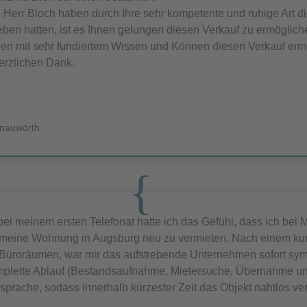
 Herr Bloch haben durch Ihre sehr kompetente und ruhige Art d
ben hatten, ist es Ihnen gelungen diesen Verkauf zu ermöglich
en mit sehr fundiertem Wissen und Können diesen Verkauf ermö
erzlichen Dank.
onauwörth
ei meinem ersten Telefonat hatte ich das Gefühl, dass ich bei M
 meine Wohnung in Augsburg neu zu vermieten. Nach einem kur
Büroräumen, war mir das aufstrebende Unternehmen sofort sym
plette Ablauf (Bestandsaufnahme, Mietersuche, Übernahme un
sprache, sodass innerhalb kürzester Zeit das Objekt nahtlos ve