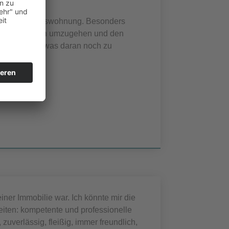
iner Eigentumswohnung. Besonders
t mir als Kunden umzugehen und den
wüsste nicht, was daran noch zu
iner Immobilie war. Ich könnte mir die
eiten: kompetente und professionelle
uverlässig, fleißig, immer freundlich,