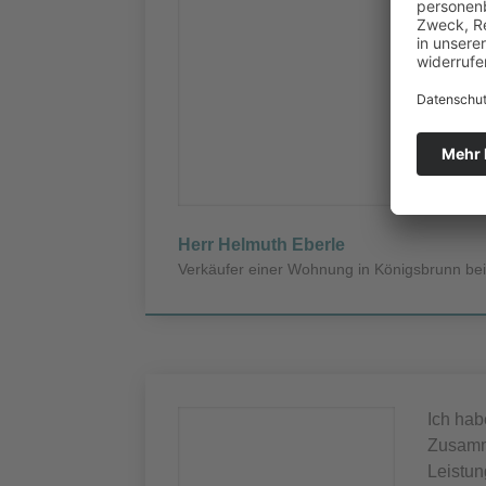
Sehr ge
herzli
gefalle
Verkauf
verbess
Mit fre
Herr Helmuth Eberle
Verkäufer einer Wohnung in Königsbrunn be
Ich hab
Zusamme
Leistun