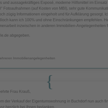
les und aussagekräftiges Exposé, moderne Hilfsmittel im Einsat
° Fotoaufnahmen (auf Kosten von MBI), sehr gute Kommunikatio
och zügig Informationen eingeholt und für Aufklärung gesorgt. Ic
Bloch kann ich 100% und ohne Einschränkungen empfehlen. He
narbeit inzwischen in anderen Immobilien-Angelegenheiten fo
le.de abgegeben.
 mehreren Immobilienangelegenheiten
ehrte Frau Krauß,
m der Verkauf der Eigentumswohnung in Buchdorf nun auch fin
nz herzlich bei Ihnen bedanken.