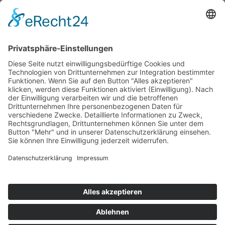
Was Sie über den Beruf Immobilienmakler wissen
sollten Immobilienmakler ist kein geschützter Beruf
und auch Verbände bieten keine Sicherheit für die
Qualität eines Immobilienmaklers. Letztlich sind es
immer die...
Kategorien
Allgemein
Augsburger Stadtviertel
Aus dem Makleralltag
Landkreis Augsburg
News
Ratgeber
Was macht der Makler eigentlich