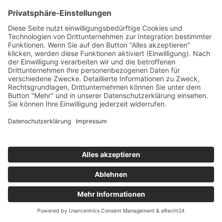
Kategorien
Allgemein
Augsburger Stadtviertel
Aus dem Makleralltag
Landkreis Augsburg
News
Ratgeber
Was macht der Makler eigentlich
Martin Bloch Immobilien GmbH ©
2026
|
Impressum
|
Datenschutz
|
AGB
|
Barrierefreiheitserklärung
|
Vertrag widerrufen