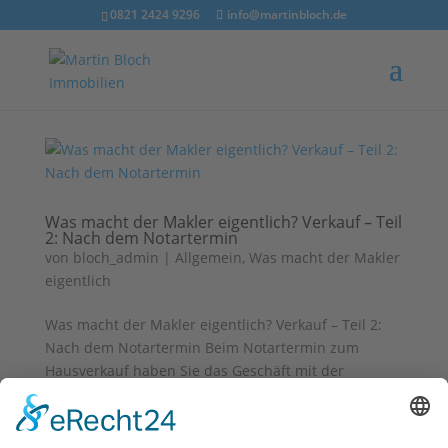
0821 2424 9296
info@martinbloch.de
Was macht der Makler eigentlich? Verkauf – Teil
2: Nach dem Notartermin
von
bloch_admin
|
Allgemein
,
Was macht der Makler
eigentlich
Was macht der Makler eigentlich? Verkauf – Teil 2:
Nach dem Notartermin Beim Notartermin zum
Hausverkauf haben Sie das Geschäft mit der
Unterschrift des Kaufvertrags besiegelt. Wie geht es
nun weiter? Neben der Bezahlung der Immobilie
stehen noch einige...