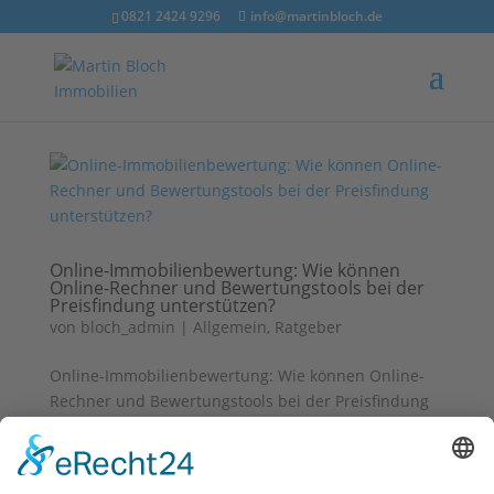
0821 2424 9296
info@martinbloch.de
Online-Immobilienbewertung: Wie können
Online-Rechner und Bewertungstools bei der
Preisfindung unterstützen?
von
bloch_admin
|
Allgemein
,
Ratgeber
Online-Immobilienbewertung: Wie können Online-
Rechner und Bewertungstools bei der Preisfindung
unterstützen? Welchen Wert hat meine Immobilie?
Um herauszufinden, wo der Angebotspreis liegt,
nutzen viele Eigentümer die Online-