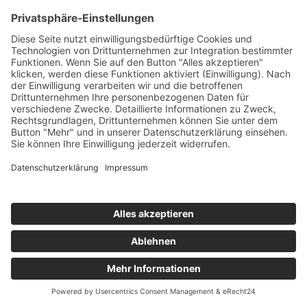
Immobilienbewertung. Doch bieten diese eher...
Kategorien
Allgemein
Augsburger Stadtviertel
Aus dem Makleralltag
Landkreis Augsburg
News
Ratgeber
Was macht der Makler eigentlich
Martin Bloch Immobilien GmbH ©
2026
|
Impressum
|
Datenschutz
|
AGB
|
Barrierefreiheitserklärung
|
Vertrag widerrufen