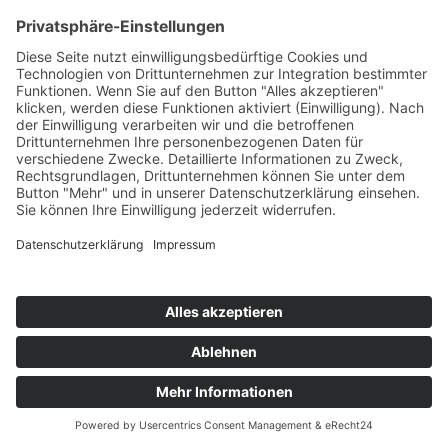
Kategorien
Allgemein
Augsburger Stadtviertel
Aus dem Makleralltag
Landkreis Augsburg
News
Ratgeber
Was macht der Makler eigentlich
Martin Bloch Immobilien GmbH ©
2026
|
Impressum
|
Datenschutz
|
AGB
|
Barrierefreiheitserklärung
|
Vertrag widerrufen