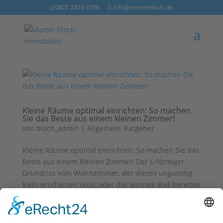
0821 2424 9296
info@martinbloch.de
Kleine Räume optimal einrichten: So machen
Sie das Beste aus einem kleinen Zimmer!
von
bloch_admin
|
Allgemein
,
Ratgeber
Kleine Räume optimal einrichten: So machen Sie das
Beste aus einem kleinen Zimmer! Der L-förmiger
Grundriss vom Wohnzimmer, der dieses ungünstig
klein erscheinen lässt, oder das winzige Bad bereiten
Ihnen Kopfzerbrechen? Einrichtungsexpertin Tine
Humburg hat Tipps für...