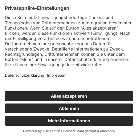
Kategorien
Allgemein
Augsburger Stadtviertel
Aus dem Makleralltag
Landkreis Augsburg
News
Ratgeber
Was macht der Makler eigentlich
Martin Bloch Immobilien GmbH ©
2026
|
Impressum
|
Datenschutz
|
AGB
|
Barrierefreiheitserklärung
|
Vertrag widerrufen