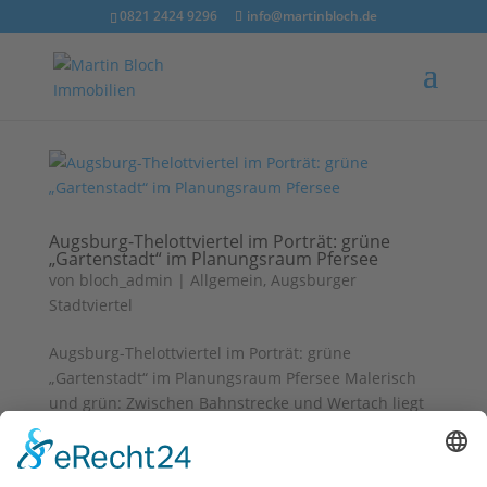
0821 2424 9296
info@martinbloch.de
Augsburg-Thelottviertel im Porträt: grüne
„Gartenstadt“ im Planungsraum Pfersee
von
bloch_admin
|
Allgemein
,
Augsburger
Stadtviertel
Augsburg-Thelottviertel im Porträt: grüne
„Gartenstadt“ im Planungsraum Pfersee Malerisch
und grün: Zwischen Bahnstrecke und Wertach liegt
das Thelottviertel in Augsburg. Und wurde nach
einem ganz besonderen städtebaulichen Konzept
entwickelt: Als die erste...